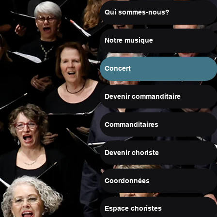
Qui sommes-nous?
Notre musique
Concert
Devenir commanditaire
Commanditaires
Devenir choriste
Coordonnées
Espace choristes