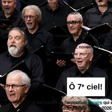
Théâtre de la Cité universitai
Pavillon Palasis-Prince,
Université Laval,
le samedi 21 novembre 2026 à
et
le dimanche 22 novembre 2026 à
Notre concert s'intitule
et est inspiré de l'exposition
Plaisirs
qui 
à compter du 18 juin 2026