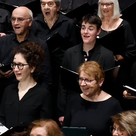
re,
 16 h
 14 h.
sera présentée
.