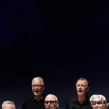
C
oncert
Notre prochain concert annuel se