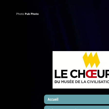
Photo
Pub Photo
Accueil